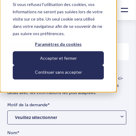
Si vous refusez l'utilisation des cookies, vos
informations ne seront pas suivies lors de votre
visite sur ce site. Un seul cookie sera utilisé
dans votre navigateur afin de se souvenir de ne
Nous contacter
pas suivre vos préférences.
Paramètres du cookies
Nous écrire
Nous rencontrer
Accepter et fermer
Vous souhaitez nous poser une question ou obtenir des
Continuer sans accepter
précisions sur un programme ? Remplissez le formulaire ci-
dessous. Nos équipes vous répondront dans les meilleurs
délais avec les informations les plus adaptées.
Motif de la demande
*
Nom
*