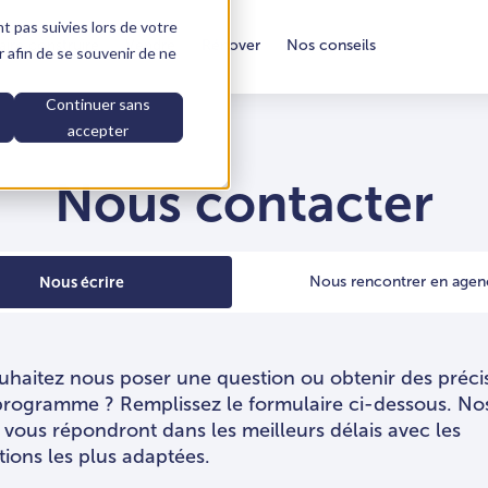
nt pas suivies lors de votre
aire construire
Vendre
Rénover
Nos conseils
ur afin de se souvenir de ne
Continuer sans
accepter
Nous contacter
Nous écrire
Nous rencontrer en agen
uhaitez nous poser une question ou obtenir des préci
programme ? Remplissez le formulaire ci-dessous. No
 vous répondront dans les meilleurs délais avec les
tions les plus adaptées.