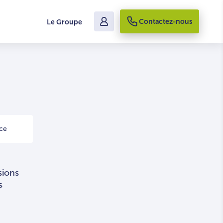
Contactez-nous
Le Groupe
ce
sions
s