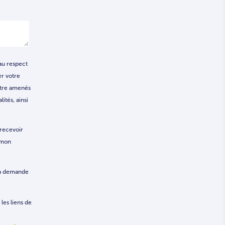
au respect
er votre
être amenés
ités, ainsi
 recevoir
 mon
ma demande
les liens de