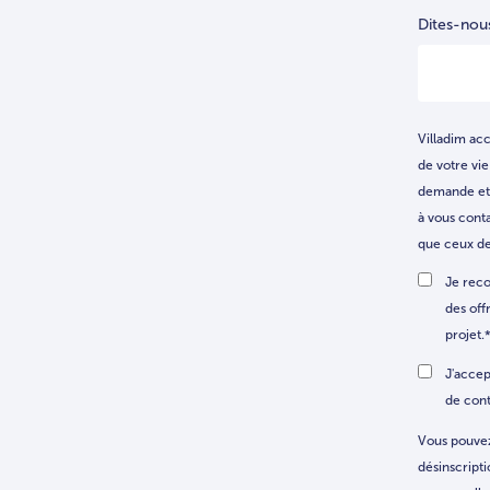
Dites-nou
Villadim ac
de votre vi
demande et 
à vous conta
que ceux de
Je reco
des off
projet.
J'accep
de con
Vous pouvez
désinscripti