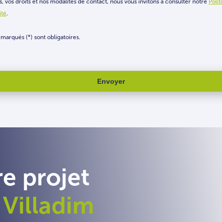
, vos droits et nos modalités de contact, nous vous invitons à consulter notre
Poli
ité
.
marqués (*) sont obligatoires.
e projet
 Villadim