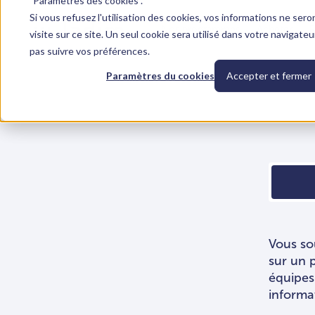
"Paramètres des cookies".
Si vous refusez l'utilisation des cookies, vos informations ne sero
Nos programmes
Acheter
F
visite sur ce site. Un seul cookie sera utilisé dans votre navigate
pas suivre vos préférences.
Paramètres du cookies
Accepter et fermer
Vous so
sur un 
équipes
informa