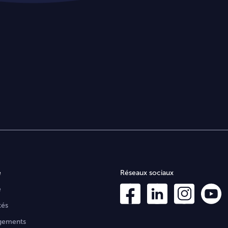
e
Réseaux sociaux
e
tés
gements