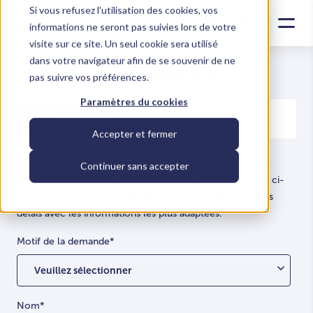
Si vous refusez l'utilisation des cookies, vos
informations ne seront pas suivies lors de votre
visite sur ce site. Un seul cookie sera utilisé
dans votre navigateur afin de se souvenir de ne
Nous contacter
pas suivre vos préférences.
Paramètres du cookies
Nous écrire
Nous rencontrer
Accepter et fermer
Vous souhaitez nous poser une question ou obtenir des
Continuer sans accepter
précisions sur un programme ? Remplissez le formulaire ci-
dessous. Nos équipes vous répondront dans les meilleurs
délais avec les informations les plus adaptées.
Motif de la demande
*
Nom
*