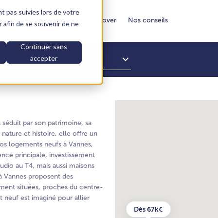
nt pas suivies lors de votre
aire construire
Vendre
Rénover
Nos conseils
ur afin de se souvenir de ne
Continuer sans
accepter
Typologie
Surface
séduit par son patrimoine, sa
ture et histoire, elle offre un
 nos logements neufs à Vannes,
nce principale, investissement
tudio au T4, mais aussi maisons
 à Vannes proposent des
ement situées, proches du centre-
neuf est imaginé pour allier
Dès 67k€