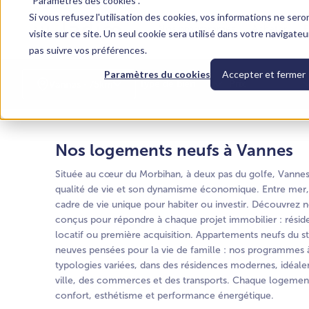
"Paramètres des cookies".
Si vous refusez l'utilisation des cookies, vos informations ne sero
Nos programmes
Acheter
F
visite sur ce site. Un seul cookie sera utilisé dans votre navigate
pas suivre vos préférences.
Paramètres du cookies
Accepter et fermer
Type de bien
Prix
Vannes · 75km
Nos logements neufs à Vannes
Située au cœur du Morbihan, à deux pas du golfe, Vannes 
qualité de vie et son dynamisme économique. Entre mer, na
cadre de vie unique pour habiter ou investir. Découvrez
conçus pour répondre à chaque projet immobilier : réside
locatif ou première acquisition. Appartements neufs du s
neuves pensées pour la vie de famille : nos programmes
typologies variées, dans des résidences modernes, idéal
ville, des commerces et des transports. Chaque logement 
confort, esthétisme et performance énergétique.