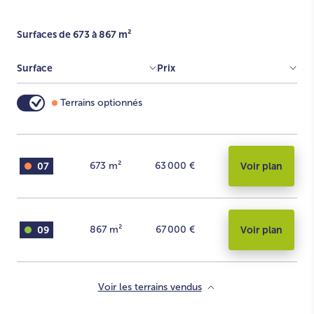
Surfaces de 673 à 867 m²
Surface
Prix
Terrains optionnés
07
673
m²
63 000 €
Voir plan
09
867
m²
67 000 €
Voir plan
Voir les terrains vendus