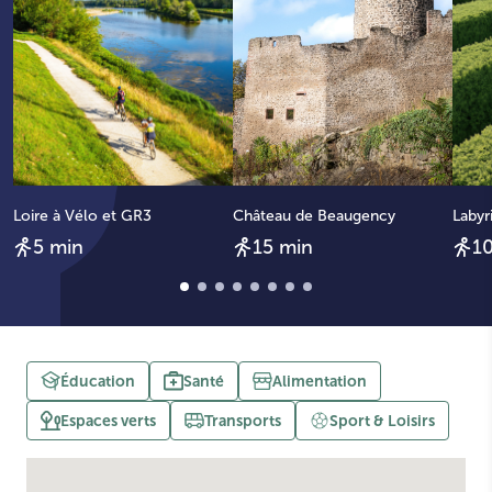
Loire à Vélo et GR3
Château de Beaugency
Labyr
5 min
15 min
1
Éducation
Santé
Alimentation
Espaces verts
Transports
Sport & Loisirs