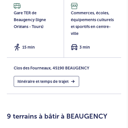
Gare TER de
Commerces, écoles,
Beaugency (ligne
équipements culturels
Orléans - Tours)
et sportifs en centre-
ville
15 min
3 min
Clos des Fourneaux, 45190 BEAUGENCY
Itinéraire et temps de trajet
+
9 terrains à bâtir à BEAUGENCY
Afficher l'emprise constructible
-
09
08
07
06
05
04
03
02
01