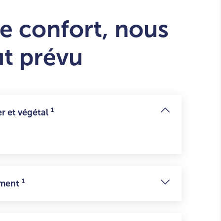
e confort, nous
ut prévu
1
r et végétal
1
ement