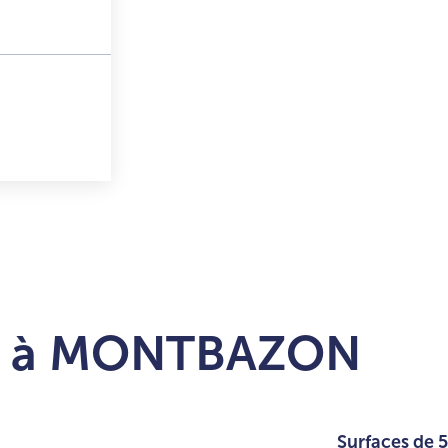
tir à MONTBAZON
+
-
04
05
Surfaces de 