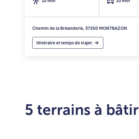
10 min
10 min
Chemin de la Bréanderie, 37250 MONTBAZON
Itinéraire et temps de trajet
5 terrains à bâ
Afficher l'emprise constructible
01
02
03