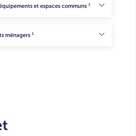
1
s équipements et espaces communs
1
ets ménagers
et