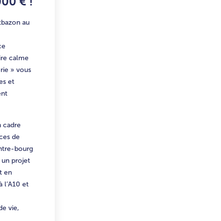
000 € !
ntbazon au
ce
ire calme
rie » vous
es et
ent
 cadre
ices de
ntre-bourg
 un projet
t en
à l’A10 et
e vie,