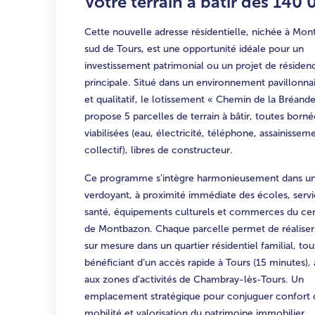
Votre terrain à bâtir dès 140 
Cette nouvelle adresse résidentielle, nichée à Mo
sud de Tours, est une opportunité idéale pour un
investissement patrimonial ou un projet de résiden
principale. Situé dans un environnement pavillonna
et qualitatif, le lotissement « Chemin de la Bréande
propose 5 parcelles de terrain à bâtir, toutes borné
viabilisées (eau, électricité, téléphone, assainissem
collectif), libres de constructeur.
Ce programme s’intègre harmonieusement dans un
verdoyant, à proximité immédiate des écoles, serv
santé, équipements culturels et commerces du ce
de Montbazon. Chaque parcelle permet de réaliser
sur mesure dans un quartier résidentiel familial, tou
bénéficiant d’un accès rapide à Tours (15 minutes), 
aux zones d’activités de Chambray-lès-Tours. Un
emplacement stratégique pour conjuguer confort d
mobilité et valorisation du patrimoine immobilier.