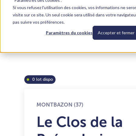
"Paramètres des cookies".
Si vous refusez l'utilisation des cookies, vos informations ne sero
Prix et plans
Équipements
Localisation
Financement
Nos programmes
Acheter
F
visite sur ce site. Un seul cookie sera utilisé dans votre navigate
pas suivre vos préférences.
Paramètres du cookies
Accepter et fermer
0 lot dispo
MONTBAZON (37)
Le Clos de la