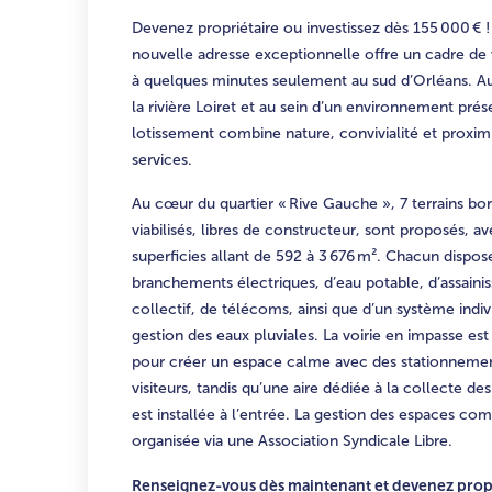
Devenez propriétaire ou investissez dès 155 000 € !
nouvelle adresse exceptionnelle offre un cadre de 
à quelques minutes seulement au sud d’Orléans. A
la rivière Loiret et au sein d’un environnement prés
lotissement combine nature, convivialité et proxim
services.
Au cœur du quartier « Rive Gauche », 7 terrains bo
viabilisés, libres de constructeur, sont proposés, a
superficies allant de 592 à 3 676 m². Chacun dispos
branchements électriques, d’eau potable, d’assain
collectif, de télécoms, ainsi que d’un système indiv
gestion des eaux pluviales. La voirie en impasse est
pour créer un espace calme avec des stationneme
visiteurs, tandis qu’une aire dédiée à la collecte de
est installée à l’entrée. La gestion des espaces c
organisée via une Association Syndicale Libre.
Renseignez-vous dès maintenant et devenez prop