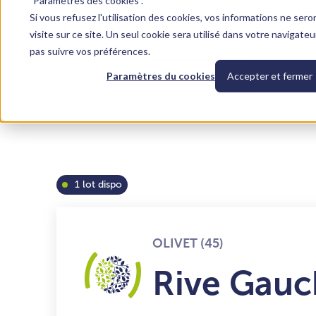
"Paramètres des cookies".
Si vous refusez l'utilisation des cookies, vos informations ne sero
Prix et plans
Équipements
Localisation
Financement
Nos programmes
Acheter
F
visite sur ce site. Un seul cookie sera utilisé dans votre navigate
pas suivre vos préférences.
Paramètres du cookies
Accepter et fermer
1 lot dispo
OLIVET (45)
Rive Gauc