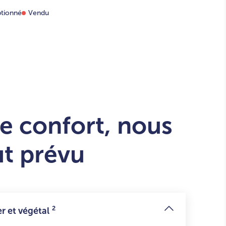
tionné
Vendu
e confort, nous
ut prévu
2
r et végétal