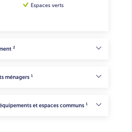
Espaces verts
2
ement
1
ets ménagers
1
s équipements et espaces communs