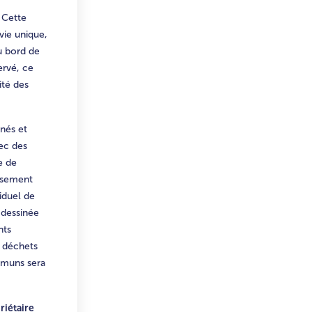
 Cette
vie unique,
u bord de
ervé, ce
ité des
rnés et
vec des
e de
issement
iduel de
 dessinée
nts
s déchets
ommuns sera
riétaire