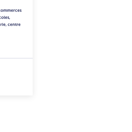
 commerces
coles,
rie, centre