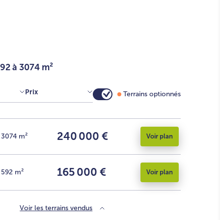
592 à 3074 m²
Prix
Terrains optionnés
240 000 €
3074
m²
Voir plan
165 000 €
592
m²
Voir plan
Voir les terrains vendus