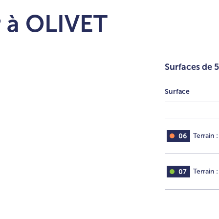
ir à OLIVET
+
-
6
5
Surfaces de 
Surface
06
Terrain :
07
Terrain :