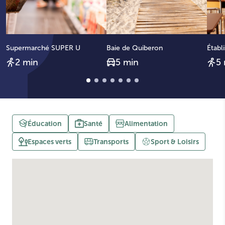
ac
Supermarché SUPER U
Baie de Quiberon
Établ
2 min
5 min
5
Éducation
Santé
Alimentation
Espaces verts
Transports
Sport & Loisirs