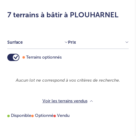
+
7 terrains à bâtir à PLOUHARNEL
Afficher l'emprise constructible
-
08
03
01
04
05
06
07
Surface
Prix
Terrains optionnés
Aucun lot ne correspond à vos critères de recherche.
Voir les terrains vendus
Disponible
Optionné
Vendu