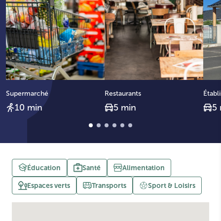
Supermarché
Restaurants
Établ
10 min
5 min
5
Éducation
Santé
Alimentation
Espaces verts
Transports
Sport & Loisirs