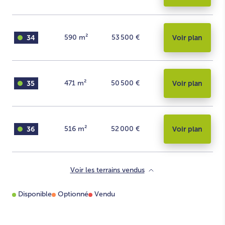
34
590
m²
53 500 €
Voir plan
35
471
m²
50 500 €
Voir plan
36
516
m²
52 000 €
Voir plan
Voir les terrains vendus
Disponible
Optionné
Vendu