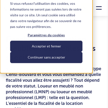
Si vous refusez l'utilisation des cookies, vos
informations ne seront pas suivies lors de votre
visite sur ce site. Un seul cookie sera utilisé
dans votre navigateur afin de se souvenir de ne
pas suivre vos préférences.
Investir dans le locatif
Paramètres du cookies
Fiscalité de la location
meublée : des règles très
Accepter et fermer
spécifiques
Continuer sans accepter
Vous avez réalisé un investissement locatif type
Censi-Bouvard et vous vous demandez à quelle
fiscalité vous allez être assujetti ? Tout dépend
de votre statut. Loueur en meublé non
professionnel (LMNP) ou loueur en meublé
professionnel (LMP) : telle est la question.
L’essentiel de la fiscalité de la location