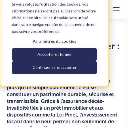
Si vous refusez l'utilisation des cookies, vos
informations ne seront pas suivies lors de votre
visite sur ce site. Un seul cookie sera utilisé
dans votre navigateur afin de se souvenir de ne
pas suivre vos préférences.
Investir dans le locatif
Paramètres du cookies
Investir dans l’immobilier :
achat locatif pour
Accepter et fermer
protéger ses proches
Continuer sans accepter
Acquérir un bien immobilier neuf, c’est bien
plus qu’un simple placement : c’est se
constituer un patrimoine durable, sécurisé et
transmissible. Grâce à l’assurance décès-
invalidité liée à un prêt immobilier et aux
dispositifs comme la Loi Pinel, l’investissement
locatif dans le neuf permet non seulement de