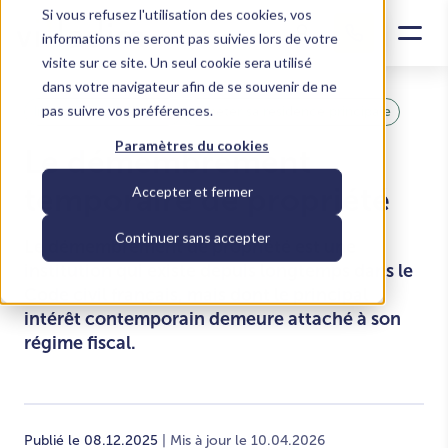
Si vous refusez l'utilisation des cookies, vos
informations ne seront pas suivies lors de votre
visite sur ce site. Un seul cookie sera utilisé
dans votre navigateur afin de se souvenir de ne
pas suivre vos préférences.
Investir dans le locatif
Acheter sa residence principale
Paramètres du cookies
Le démembrement
temporaire de propriété
Accepter et fermer
Continuer sans accepter
Le démembrement de propriété est une
institution qui existe depuis longtemps dans le
Code civil français, mais dont le principal
intérêt contemporain demeure attaché à son
régime fiscal.
Publié le 08.12.2025
| Mis à jour le 10.04.2026