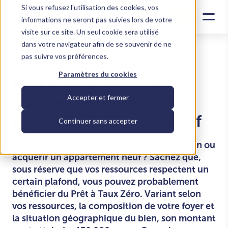
Si vous refusez l'utilisation des cookies, vos
informations ne seront pas suivies lors de votre
visite sur ce site. Un seul cookie sera utilisé
dans votre navigateur afin de se souvenir de ne
pas suivre vos préférences.
Acheter un logement neuf
Paramètres du cookies
Prêt à taux zéro : le
booster pour devenir
Accepter et fermer
propriétaire dans le neuf
Continuer sans accepter
Vous souhaitez faire construire votre maison ou
acquérir un appartement neuf ? Sachez que,
sous réserve que vos ressources respectent un
certain plafond, vous pouvez probablement
bénéficier du Prêt à Taux Zéro. Variant selon
vos ressources, la composition de votre foyer et
la situation géographique du bien, son montant