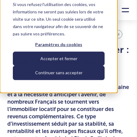
Si vous refusez l'utilisation des cookies, vos
informations ne seront pas suivies lors de votre
visite sur ce site. Un seul cookie sera utilisé
dans votre navigateur afin de se souvenir de ne
pas suivre vos préférences.
Investir dans le locatif
Acheter sa residence principale
Paramètres du cookies
Investir dans l’immobilier :
pour compléter ses
Accepter et fermer
revenus
Continuer sans accepter
Face à une conjoncture économique incertaine
et à la nécessité d’anticiper l’avenir, de
nombreux Français se tournent vers
l’immobilier locatif pour se constituer des
revenus complémentaires. Ce type
d’investissement séduit par sa stabilité, sa
rentabilité et les avantages fiscaux qu’il offre,