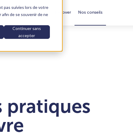
nt pas suivies lors de votre
aire construire
Vendre
Rénover
Nos conseils
ur afin de se souvenir de ne
Continuer sans
accepter
 pratiques
vre