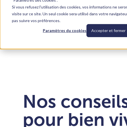
"Paramètres des cookies".
Si vous refusez l'utilisation des cookies, vos informations ne sero
Nos programmes
Acheter
F
visite sur ce site. Un seul cookie sera utilisé dans votre navigate
pas suivre vos préférences.
Paramètres du cookies
Accepter et fermer
Tous nos conseils
Questions fréquentes
Nos conseils
pour bien vi