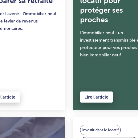
parer sa retraite
locatif pour
protéger ses
er l’avenir : l’immobilier neuf
proches
 levier de revenus
émentaires.
L’immobilier neuf : un
investissement transmissible 
protecteur pour vos proches
bien immobilier neuf ...
l'article
Lire l'article
Investir dans le locatif