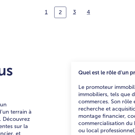
1
3
4
2
us
Quel est le rôle d'un 
Le promoteur immobilie
immobiliers, tels que
commerces. Son rôle e
’un
recherche et acquisitio
un terrain à
montage financier, coo
s. Découvrez
commercialisation du 
entes sur la
ou local professionnel
cier, et