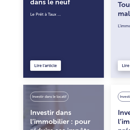
dans le neuf
Tou
mal
Le Prêt à Taux ...
L’immo
Lire l'article
Lire 
Investir dans le locatif
Investi
Investir dans
Inv
l’immobilier : pour
l’i