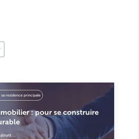
r
 sa residence principale
mmobilier : pour se construire
urable
jours ...