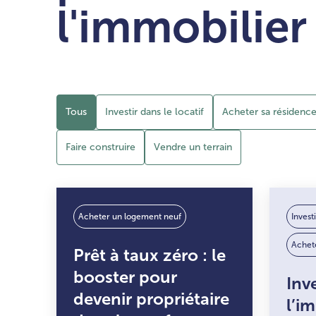
l'immobilier
Tous
Investir dans le locatif
Acheter sa résidence
Faire construire
Vendre un terrain
Acheter un logement neuf
Investi
Achete
Prêt à taux zéro : le
booster pour
Inv
devenir propriétaire
l’i