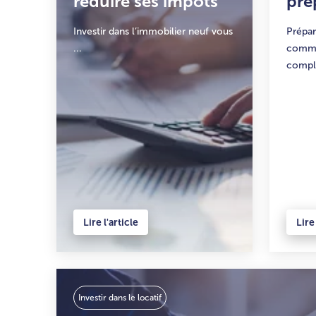
réduire ses impôts
pré
Investir dans l’immobilier neuf vous
Prépar
...
comme
compl
Lire l'article
Lire 
Investir dans le locatif